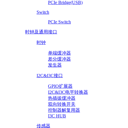
PCIe Bridge(USB)
Switch
PCIe Switch
时钟及通用接口
时钟
单端缓冲器
差分缓冲器
发生器
I2C&I3C接口
GPIO扩展器
I2C&I3C电平转换器
热插拔缓冲器
双向转换开关
控制器解复用器
I3C HUB
传感器