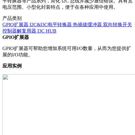
平转换器等产品系列，简化 I2C 总线并减少通信错误。具有宽
电压范围、小型化封装特点，便于在各种应用中使用。
产品类别
GPIO扩展器
I2C&I3C电平转换器
热插拔缓冲器
双向转换开关
控制器解复用器
I3C HUB
GPIO扩展器
GPIO扩展器可帮助您增加系统可用I/O数量，从而为您提供扩
展的I/O功能。
应用实例