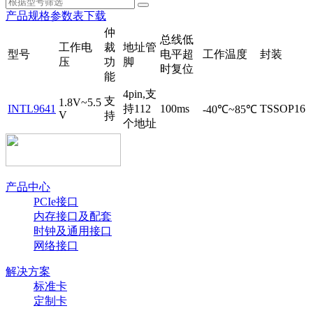
产品规格参数表下载
仲
总线低
工作电
裁
地址管
型号
电平超
工作温度
封装
压
功
脚
时复位
能
4pin,支
支
1.8V~5.5
INTL9641
持112
100ms
TSSOP16
-40℃~85℃
V
持
个地址
产品中心
PCIe接口
内存接口及配套
时钟及通用接口
网络接口
解决方案
标准卡
定制卡