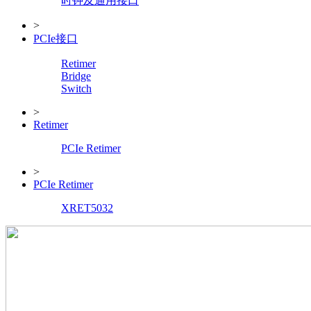
时钟及通用接口
>
PCIe接口
Retimer
Bridge
Switch
>
Retimer
PCIe Retimer
>
PCIe Retimer
XRET5032