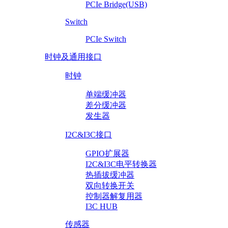
PCIe Bridge(USB)
Switch
PCIe Switch
时钟及通用接口
时钟
单端缓冲器
差分缓冲器
发生器
I2C&I3C接口
GPIO扩展器
I2C&I3C电平转换器
热插拔缓冲器
双向转换开关
控制器解复用器
I3C HUB
传感器