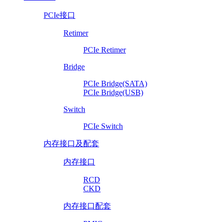
PCIe接口
Retimer
PCIe Retimer
Bridge
PCIe Bridge(SATA)
PCIe Bridge(USB)
Switch
PCIe Switch
内存接口及配套
内存接口
RCD
CKD
内存接口配套