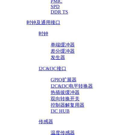
PMIC
SPD
DDR TS
时钟及通用接口
时钟
单端缓冲器
差分缓冲器
发生器
I2C&I3C接口
GPIO扩展器
I2C&I3C电平转换器
热插拔缓冲器
双向转换开关
控制器解复用器
I3C HUB
传感器
温度传感器